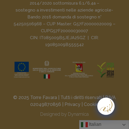
2014/2020 sottomisura 6.1/6.4a –
sostegno a investimenti nelle aziende agricole-
Bando 2016 domanda di sostegno n°
54250506968 – CUP Master: G57F20000020009 –
CUPG57F20000030007
CIN: IT085009B5JEJA2SGZ | CIR:
19085009B555542
© 2025 Torre Favara | Tutti i diritti riservati | P.IVA
02049870856 |
Privacy
|
Cookie
Designed by
Dynamica
Italian